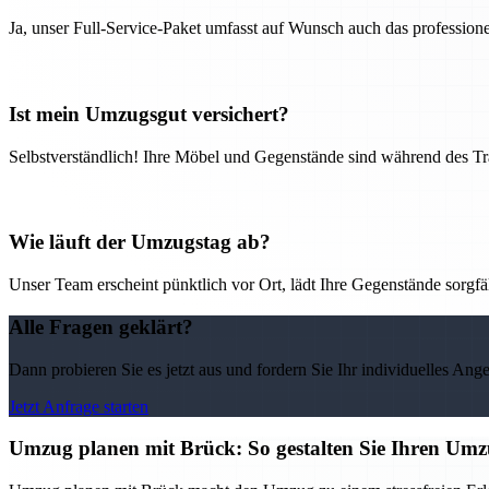
Ja, unser Full-Service-Paket umfasst auf Wunsch auch das professio
Ist mein Umzugsgut versichert?
Selbstverständlich! Ihre Möbel und Gegenstände sind während des Tra
Wie läuft der Umzugstag ab?
Unser Team erscheint pünktlich vor Ort, lädt Ihre Gegenstände sorgfälti
Alle Fragen geklärt?
Dann probieren Sie es jetzt aus und fordern Sie Ihr individuelles Ang
Jetzt Anfrage starten
Umzug planen mit Brück: So gestalten Sie Ihren Umzu